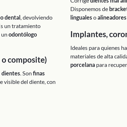
Corrige
dientes mal al
Disponemos de
bracket
to dental
, devolviendo
linguales
o
alineadores 
Es un tratamiento
Implantes, coron
e un
odontólogo
Ideales para quienes h
materiales de alta cal
a o composite)
porcelana
para recupe
s dientes
. Son
finas
 visible del diente, con