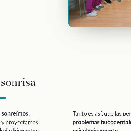
 sonrisa
o
sonreímos
,
Tanto es así, que las p
e
y proyectamos
problemas bucodental
lud y bienestar
.
psicológicamente
.