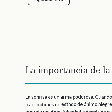
La importancia de la
La
sonrisa
es un
arma poderosa
. Cuand
transmitimos un
estado de ánimo alegr
energía positiva
,
felicidad
, además de
sa