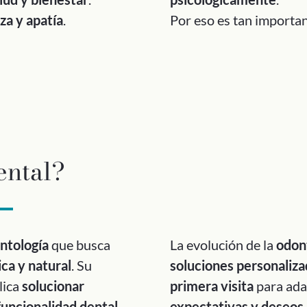
eza y apatía
.
Por eso es tan importa
ental?
ntología
que busca
La evolución de la
odont
ca y natural
. Su
soluciones personaliza
lica
solucionar
primera visita
para ada
funcionalidad dental
expectativas y deseos
.