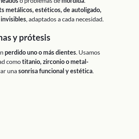
ineados
o problemas de
mordida
.
s metálicos, estéticos, de autoligado,
invisibles
, adaptados a cada necesidad.
as y prótesis
an
perdido uno o más dientes
. Usamos
idad como
titanio, zirconio o metal-
rar una
sonrisa funcional y estética
.