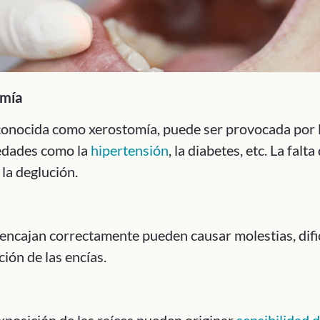
omía
conocida como xerostomía, puede ser provocada por
edades como la
hipertensión
, la diabetes, etc. La fal
 la deglución.
encajan correctamente pueden causar molestias, difi
ción de las encías.
exposición de las raíces pueden originar
sensibilidad 